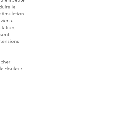
duire le
stimulation
viens.
atation,
 sont
 tensions
ncher
 la douleur