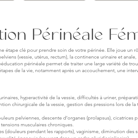
ion Périnéale Fém
e étape clé pour prendre soin de votre périnée. Elle joue un rô
lviens (vessie, utérus, rectum), la continence urinaire et anale,
ééducation périnéale permet de traiter une large variété de tro
 étapes de la vie, notamment après un accouchement, une inter
rinaires, hyperactivité de la vessie, difficultés à uriner, prépara
tion chirurgicale de la vessie, gestion des pressions lors de la
uleurs pelviennes, descente d’organes (prolapsus), cicatrices p
 tensions musculaires chroniques.
s (douleurs pendant les rapports), vaginisme, diminution des s