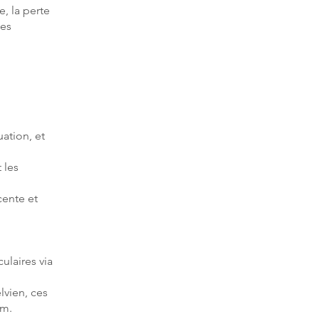
, la perte
les
ation, et
 les
cente et
ulaires via
lvien, ces
um.