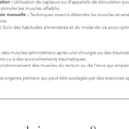
ation :
Utilisation de capteurs ou d’appareils de stimulation pou
stimuler les muscles affaiblis.
ie manuelle :
Techniques visant à détendre les muscles et amél
nne.
 :
Suivi des habitudes alimentaires et du mode de vie pour optim
e des muscles sphinctériens après une chirurgie ou des traumat
ment ou à des accouchements traumatiques.
onctionnement des muscles du rectum ou de l'anus qui empê
s organes pelviens qui peut être soulagée par des exercices s