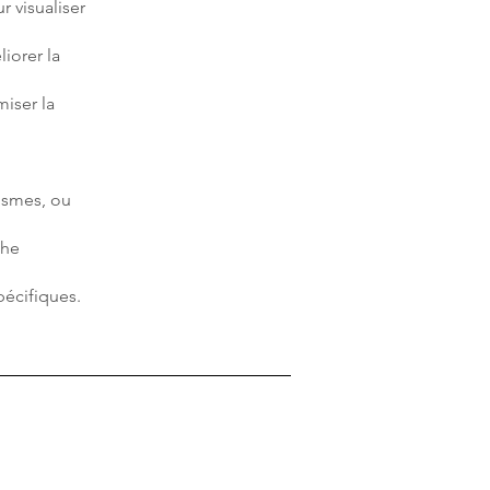
r visualiser
iorer la
iser la
ismes, ou
che
pécifiques.