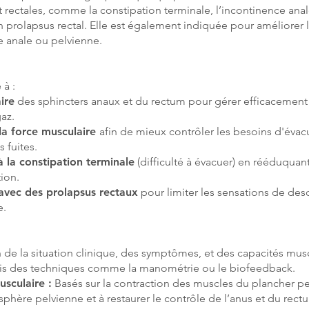
 rectales, comme la constipation terminale, l’incontinence anale
un prolapsus rectal. Elle est également indiquée pour améliorer 
 anale ou pelvienne.
 à :
ire
des sphincters anaux et du rectum pour gérer efficacement
gaz.
 la force musculaire
afin de mieux contrôler les besoins d'évacu
 fuites.
 la constipation terminale
(difficulté à évacuer) en rééduquant
tion.
vec des prolapsus rectaux
pour limiter les sensations de des
e.
 de la situation clinique, des symptômes, et des capacités musc
is des techniques comme la manométrie ou le biofeedback.
sculaire :
Basés sur la contraction des muscles du plancher pe
 sphère pelvienne et à restaurer le contrôle de l’anus et du rect