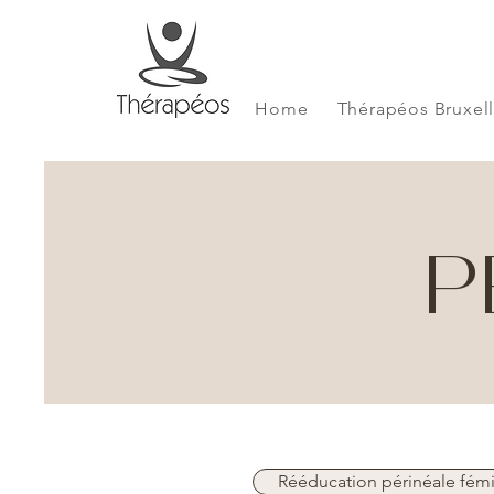
Home
Thérapéos Bruxel
P
Rééducation périnéale fém