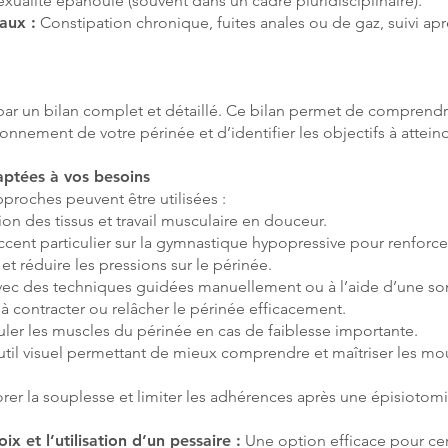
sexualité épanouie (souvent dans un cadre pluridisciplinaire).
aux :
Constipation chronique, fuites anales ou de gaz, suivi apr
par un bilan complet et détaillé. Ce bilan permet de comprend
nnement de votre périnée et d’identifier les objectifs à atteind
aptées à vos besoins
proches peuvent être utilisées :
on des tissus et travail musculaire en douceur.
cent particulier sur la gymnastique hypopressive pour renforce
t réduire les pressions sur le périnée.
ec des techniques guidées manuellement ou à l’aide d’une s
 contracter ou relâcher le périnée efficacement.
ler les muscles du périnée en cas de faiblesse importante.
til visuel permettant de mieux comprendre et maîtriser les m
rer la souplesse et limiter les adhérences après une épisiotom
et l’utilisation d’un pessaire :
Une option efficace pour cer