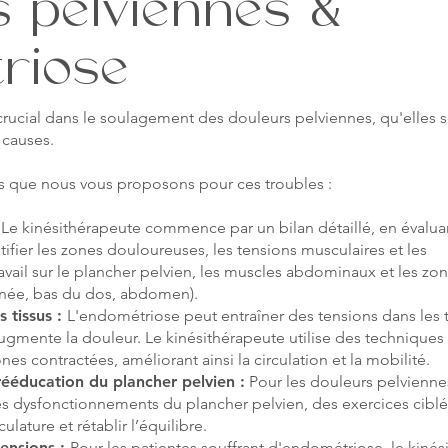
 pelviennes &
riose
crucial dans le soulagement des douleurs pelviennes, qu'elles s
 causes.
es que nous vous proposons pour ces troubles :
:
Le kinésithérapeute commence par un bilan détaillé, en évalua
ifier les zones douloureuses, les tensions musculaires et les
ravail sur le plancher pelvien, les muscles abdominaux et les zo
inée, bas du dos, abdomen).
s tissus :
L'endométriose peut entraîner des tensions dans les t
 augmente la douleur. Le kinésithérapeute utilise des technique
es contractées, améliorant ainsi la circulation et la mobilité.
ééducation du plancher pelvien :
Pour les douleurs pelviennes
es dysfonctionnements du plancher pelvien, des exercices ciblé
ulature et rétablir l’équilibre.
tensions :
Pour les patientes souffrant d'endométriose, le kiné