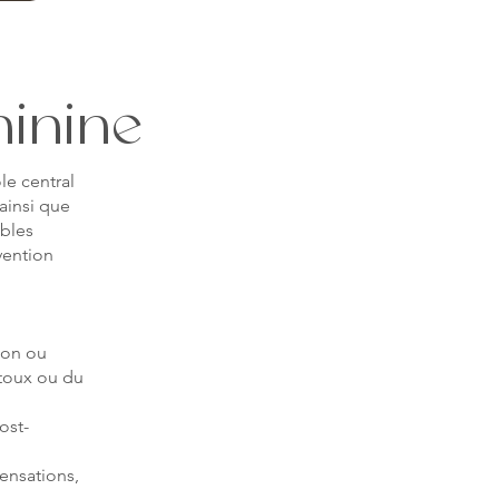
inine
le central
 ainsi que
ubles
vention
tion ou
 toux ou du
ost-
ensations,