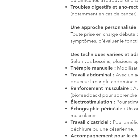
ou difficultés à retrouver une 
Troubles digestifs et ano-rect
(notamment en cas de cancer).
Une approche personnalisée
Toute prise en charge débute 
symptômes, d’évaluer le fonctio
Des techniques variées et ad
Selon vos besoins, plusieurs ap
Thérapie manuelle :
Mobilisati
Travail abdominal :
Avec un ac
douceur la sangle abdominale e
Renforcement musculaire :
Av
(biofeedback) pour apprendre à
Électrostimulation :
Pour stimu
Échographie périnéale :
Un ou
musculaires.
Travail cicatriciel :
Pour amélio
déchirure ou une césarienne.
Accompagnement pour le choix 