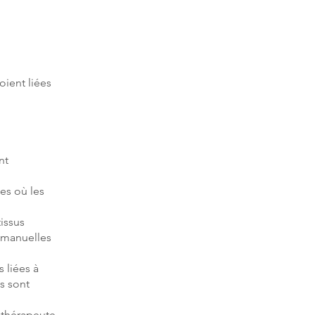
oient liées
nt
nes où les
issus
s manuelles
 liées à
s sont
sithérapeute