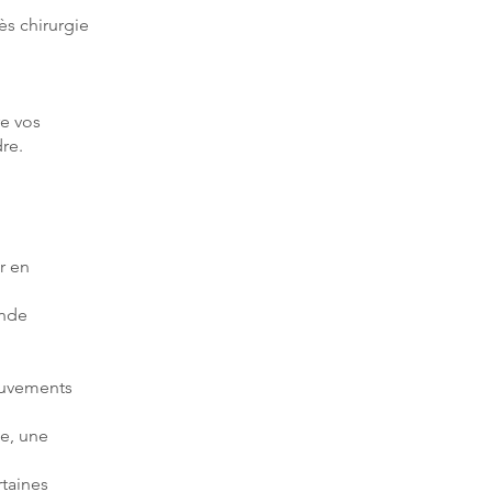
ès chirurgie
re vos
re.
r en
onde
ouvements
ie, une
taines