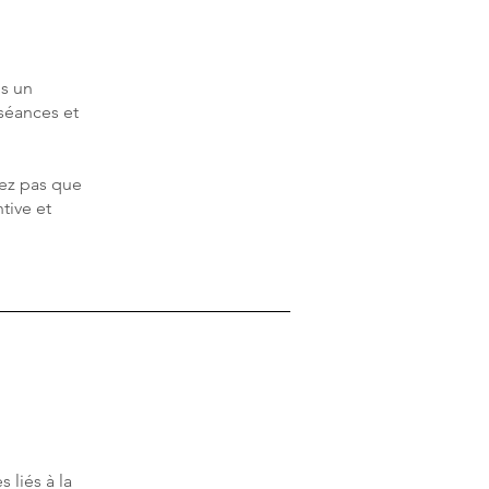
ns un
 séances et
dez pas que
tive et
 liés à la