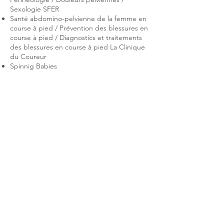
Sexologie SFER
Santé abdomino-pelvienne de la femme en
course à pied / Prévention des blessures en
course à pied / Diagnostics et traitements
des blessures en course à pied La Clinique
du Coureur
Spinnig Babies
Thérapéos Bruxelles
PERINATALITE | PERINEOLOGIE
KINESITHERAPIE | MASSOTHERAPIE